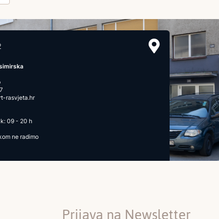
2
simirska
b
7
-rasvjeta.hr
k: 09 - 20 h
ikom ne radimo
Prijava na Newsletter