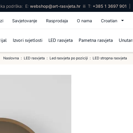
ička podrška:
E:
webshop@art-rasvjeta.hr
ili
T:
+385 1 3697 901
|
zi
Savjetovanje
Rasprodaja
O nama
Croatian
ijal
Izvori svjetlosti
LED rasvjeta
Pametna rasvjeta
Unutarn
Naslovna
LED rasvjeta
Led rasvjeta po poziciji
LED stropna rasvjeta