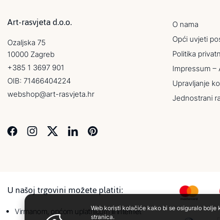
Art-rasvjeta d.o.o.
O nama
Opći uvjeti po
Ozaljska 75
Politika privat
10000 Zagreb
+385 1 3697 901
Impressum – 
OIB: 71466404224
Upravljanje ko
webshop@art-rasvjeta.hr
Jednostrani r
U našoj trgovini možete platiti:
Web koristi kolačiće kako bi se osiguralo bolje 
Virmanom, općom uplatnicom ili internet
stranica.