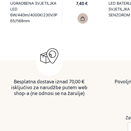
UGRADBENA SVJETILJKA
7,40 €
LED BATERI
LED
SVJETILJKA
6W/440lm/4000K/230V/IP
SENZOROM
65/fi68mm
Besplatna dostava iznad 70,00 €
Povoljn
isključivo za narudžbe putem web
shop-a (ne odnosi se na žarulje)
Za