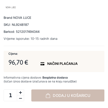
Brand
NOVA LUCE
SKU:
NL9248187
Barkod:
5212017494344
Vrijeme isporuke:
10-15 radnih dana
Cijena:
96,70 €
NAČINI PLAĆANJA
Informativna cijena dostave:
Besplatna dostava
(točan iznos dostave izračunava se na kraju narudžbe)
DODAJ U KOŠARICU