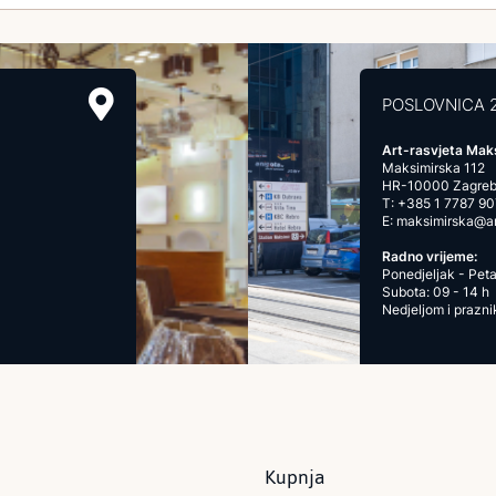
POSLOVNICA 
Art-rasvjeta Mak
Maksimirska 112
HR-10000 Zagre
T:
+385 1 7787 90
E:
maksimirska@art
Radno vrijeme:
Ponedjeljak - Peta
Subota: 09 - 14 h
Nedjeljom i prazn
Kupnja