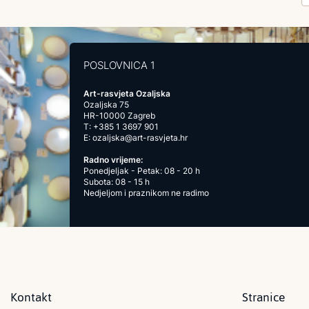
POSLOVNICA 1
Art-rasvjeta Ozaljska
Ozaljska 75
HR-10000 Zagreb
T:
+385 1 3697 901
E:
ozaljska@art-rasvjeta.hr
Radno vrijeme:
Ponedjeljak - Petak: 08 - 20 h
Subota: 08 - 15 h
Nedjeljom i praznikom ne radimo
Kontakt
Stranice