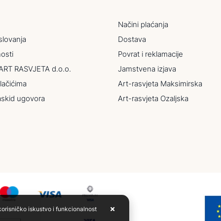
Načini plaćanja
slovanja
Dostava
nosti
Povrat i reklamacije
ART RASVJETA d.o.o.
Jamstvena izjava
lačićima
Art-rasvjeta Maksimirska
askid ugovora
Art-rasvjeta Ozaljska
korisničko iskustvo i funkcionalnost