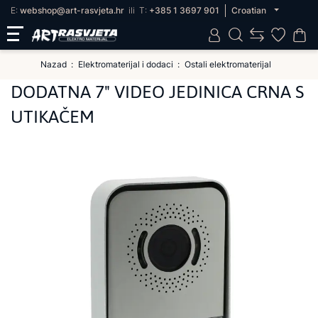
E:
webshop@art-rasvjeta.hr
ili
T:
+385 1 3697 901
Croatian
Nazad
Elektromaterijal i dodaci
Ostali elektromaterijal
DODATNA 7" VIDEO JEDINICA CRNA S
UTIKAČEM