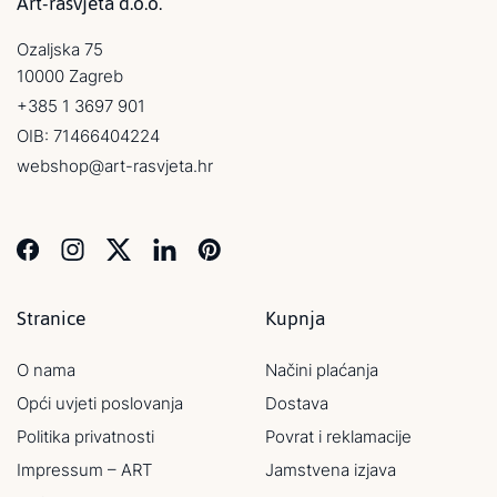
Art-rasvjeta d.o.o.
Ozaljska 75
10000 Zagreb
+385 1 3697 901
OIB: 71466404224
webshop@art-rasvjeta.hr
Stranice
Kupnja
O nama
Načini plaćanja
Opći uvjeti poslovanja
Dostava
Politika privatnosti
Povrat i reklamacije
Impressum – ART
Jamstvena izjava