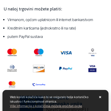
U našoj trgovini možete platiti:
Virmanom, općom uplatnicom ili internet bankarstvom
Kreditnim karticama (jednokratno ili na rate)
putem PayPal sustava
Web koristi kolačiće kako bi se osiguralo bolje korisničko
iskustvo i funkcionalnost stranica.
Više informacija o kolačićima možete pročitati ovdje