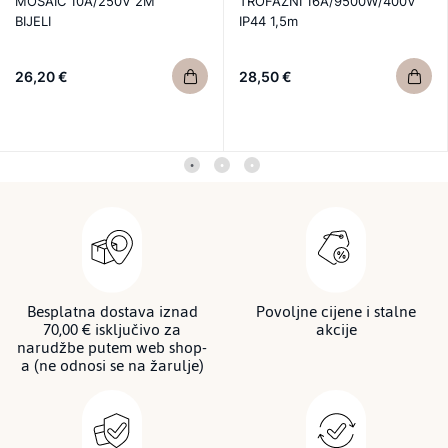
MOSAIC 10A/250V 2M
TROFAZNI 16A/9500W/400V
BIJELI
IP44 1,5m
26,20 €
28,50 €
Besplatna dostava iznad
Povoljne cijene i stalne
70,00 € isključivo za
akcije
narudžbe putem web shop-
a (ne odnosi se na žarulje)