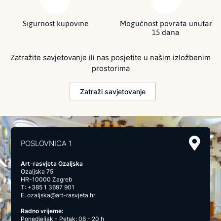
Sigurnost kupovine
Mogućnost povrata unutar
15 dana
Zatražite savjetovanje ili nas posjetite u našim izložbenim
prostorima
Zatraži savjetovanje
POSLOVNICA 1
Art-rasvjeta Ozaljska
Ozaljska 75
HR-10000 Zagreb
T:
+385 1 3697 901
E:
ozaljska@art-rasvjeta.hr
Radno vrijeme:
Ponedjeljak - Petak: 08 - 20 h