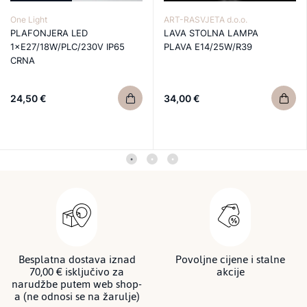
One Light
ART-RASVJETA d.o.o.
PLAFONJERA LED
LAVA STOLNA LAMPA
1×E27/18W/PLC/230V IP65
PLAVA E14/25W/R39
CRNA
24,50 €
34,00 €
Besplatna dostava iznad
Povoljne cijene i stalne
70,00 € isključivo za
akcije
narudžbe putem web shop-
a (ne odnosi se na žarulje)