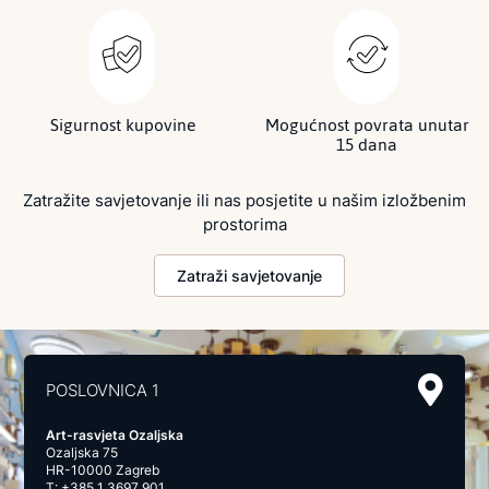
Sigurnost kupovine
Mogućnost povrata unutar
15 dana
Zatražite savjetovanje ili nas posjetite u našim izložbenim
prostorima
Zatraži savjetovanje
POSLOVNICA 1
Art-rasvjeta Ozaljska
Ozaljska 75
HR-10000 Zagreb
T:
+385 1 3697 901