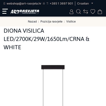
E:
webshop@art-rasvjeta.hr
ili
T:
+385 1 3697 901
Croatian
Nazad
Pozicija rasvjete
Visilice
DIONA VISILICA
LED/2700K/29W/1650Lm/CRNA &
WHITE