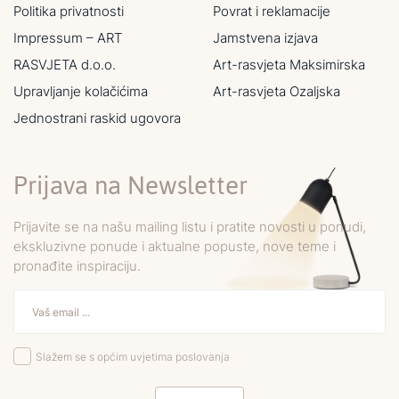
Politika privatnosti
Povrat i reklamacije
Impressum – ART
Jamstvena izjava
RASVJETA d.o.o.
Art-rasvjeta Maksimirska
Upravljanje kolačićima
Art-rasvjeta Ozaljska
Jednostrani raskid ugovora
Prijava na Newsletter
Prijavite se na našu mailing listu i pratite novosti u ponudi,
ekskluzivne ponude i aktualne popuste, nove teme i
pronađite inspiraciju.
Slažem se s općim uvjetima poslovanja