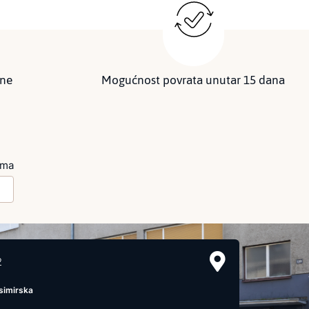
ine
Mogućnost povrata unutar 15 dana
ima
2
simirska