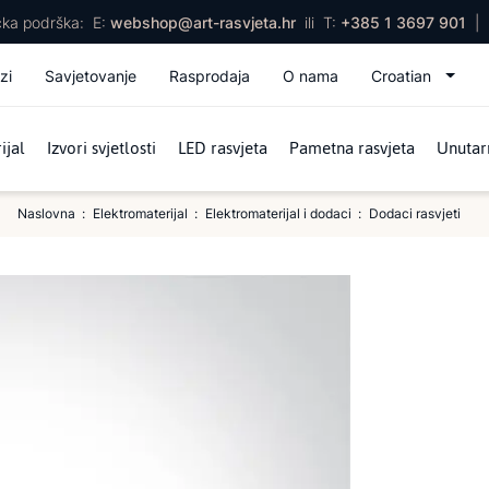
ička podrška:
E:
webshop@art-rasvjeta.hr
ili
T:
+385 1 3697 901
|
zi
Savjetovanje
Rasprodaja
O nama
Croatian
ijal
Izvori svjetlosti
LED rasvjeta
Pametna rasvjeta
Unutarn
Naslovna
Elektromaterijal
Elektromaterijal i dodaci
Dodaci rasvjeti