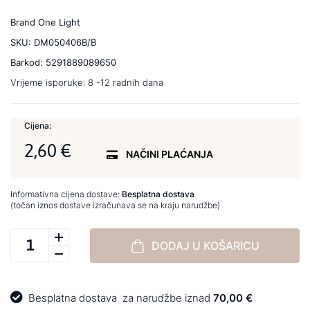
Brand
One Light
SKU:
DM050406B/B
Barkod:
5291889089650
Vrijeme isporuke:
8 -12 radnih dana
Cijena:
2,60 €
NAČINI PLAĆANJA
Informativna cijena dostave:
Besplatna dostava
(točan iznos dostave izračunava se na kraju narudžbe)
DODAJ U KOŠARICU
Besplatna dostava
za narudžbe iznad
70,00 €