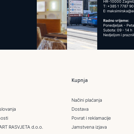
HR-10000 Zagre
T:
+385 1 7787 90
E:
maksimirska@art
Radno vrijeme:
Ponedjeljak - Peta
Subota: 09 - 14 h
Nedjeljom i prazn
Kupnja
Načini plaćanja
slovanja
Dostava
nosti
Povrat i reklamacije
ART RASVJETA d.o.o.
Jamstvena izjava