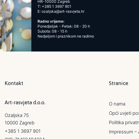
HR-10000 Zagreb
T:
+385 1 3697 901
E:
ozaljska@art-rasvjeta.hr
Radno vrijeme:
Ponedjeljak - Petak: 08 - 20 h
Subota: 08 - 15 h
Nedjeljom i praznikom ne radimo
Kontakt
Stranice
Art-rasvjeta d.o.o.
O nama
Opći uvjeti po
Ozaljska 75
Politika privat
10000 Zagreb
+385 1 3697 901
Impressum – 