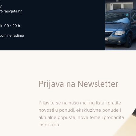
b
7
-rasvjeta.hr
k: 09 - 20 h
ikom ne radimo
Prijava na Newsletter
Prijavite se na našu mailing listu i pratite
novosti u ponudi, ekskluzivne ponude i
aktualne popuste, nove teme i pronađite
inspiraciju.