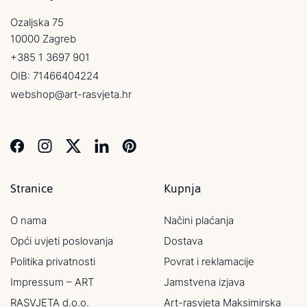
Ozaljska 75
10000 Zagreb
+385 1 3697 901
OIB: 71466404224
webshop@art-rasvjeta.hr
Stranice
Kupnja
O nama
Načini plaćanja
Opći uvjeti poslovanja
Dostava
Politika privatnosti
Povrat i reklamacije
Impressum – ART
Jamstvena izjava
RASVJETA d.o.o.
Art-rasvjeta Maksimirska