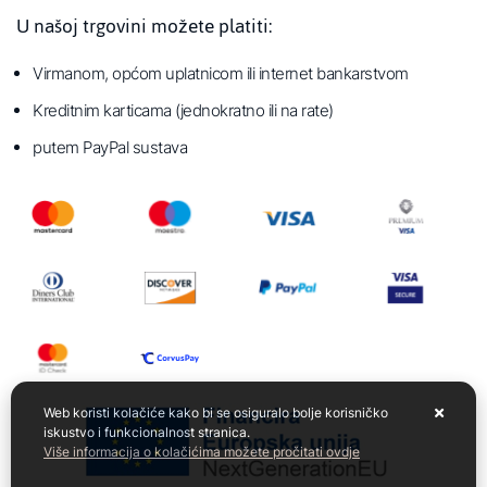
U našoj trgovini možete platiti:
Virmanom, općom uplatnicom ili internet bankarstvom
Kreditnim karticama (jednokratno ili na rate)
putem PayPal sustava
Web koristi kolačiće kako bi se osiguralo bolje korisničko
iskustvo i funkcionalnost stranica.
Više informacija o kolačićima možete pročitati ovdje