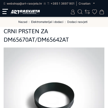
E:
webshop@art-rasvjeta.hr
ili
T:
+385 1 3697 901
Croatian
Nazad
Elektromaterijal i dodaci
Dodaci rasvjeti
CRNI PRSTEN ZA
DM65670AT/DM65642AT