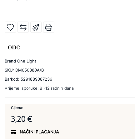
Brand
One Light
SKU:
DM050380A/B
Barkod:
5291889087236
Vrijeme isporuke:
8 -12 radnih dana
Cijena:
3,20 €
NAČINI PLAĆANJA