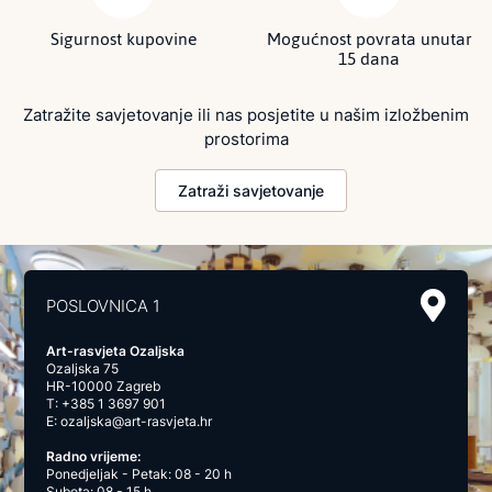
Sigurnost kupovine
Mogućnost povrata unutar
15 dana
Zatražite savjetovanje ili nas posjetite u našim izložbenim
prostorima
Zatraži savjetovanje
POSLOVNICA 1
Art-rasvjeta Ozaljska
Ozaljska 75
HR-10000 Zagreb
T:
+385 1 3697 901
E:
ozaljska@art-rasvjeta.hr
Radno vrijeme:
Ponedjeljak - Petak: 08 - 20 h
Subota: 08 - 15 h