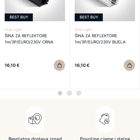
BEST BUY
BEST BUY
One Light
One Light
ŠINA ZA REFLEKTORE
ŠINA ZA REFLEKTORE
1m/3P/EURO/230V CRNA
1m/3P/EURO/230V BIJELA
16,10 €
16,10 €
Besplatna dostava iznad
Povoljne cijene i stalne