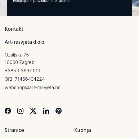
Nedjeljom i praznikom ne radimo
Kontakt
Art-rasvjeta d.o.o.
Ozaljska 75
10000 Zagreb
+385 1 3697 901
OIB: 71466404224
webshop@art-rasvjeta.hr
Stranice
Kupnja