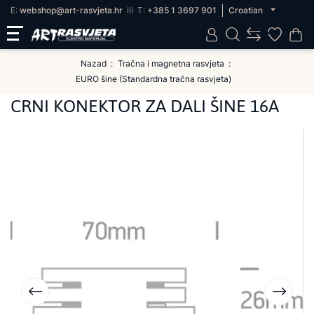
E:
webshop@art-rasvjeta.hr
ili
T:
+385 1 3697 901
Croatian
Nazad
Tračna i magnetna rasvjeta
EURO šine (Standardna tračna rasvjeta)
CRNI KONEKTOR ZA DALI ŠINE 16A