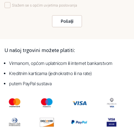
Slažem se s općim uvjetima poslovanja
Pošalji
U našoj trgovini možete platiti:
Virmanom, općom uplatnicom ili internet bankarstvom
Kreditnim karticama (jednokratno ili na rate)
putem PayPal sustava