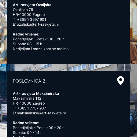
Art-rasvjeta Ozaljska
Ozaljska 75
HR-10000 Zagreb
T:
+385 1 3697 901
E:
ozaljska@art-rasvjeta.hr
Radno vrijeme:
Ponedjeljak - Petak: 08 - 20 h
Subota: 08 - 15 h
Nedjeljom i praznikom ne radimo
POSLOVNICA 2
Art-rasvjeta Maksimirska
Maksimirska 112
HR-10000 Zagreb
T:
+385 1 7787 907
E:
maksimirska@art-rasvjeta.hr
Radno vrijeme:
Ponedjeljak - Petak: 09 - 20 h
Subota: 09 - 14 h