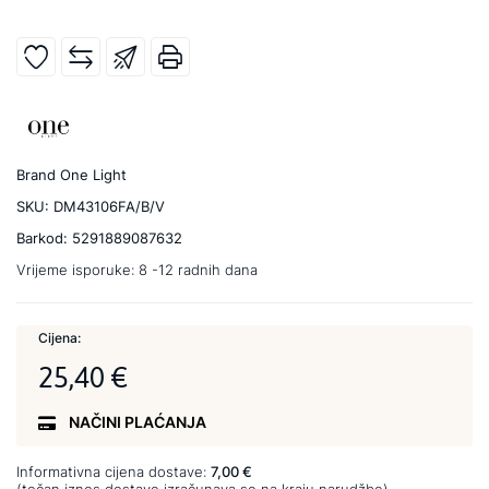
Brand
One Light
SKU:
DM43106FA/B/V
Barkod:
5291889087632
Vrijeme isporuke:
8 -12 radnih dana
Cijena:
25,40 €
NAČINI PLAĆANJA
Informativna cijena dostave:
7,00 €
(točan iznos dostave izračunava se na kraju narudžbe)