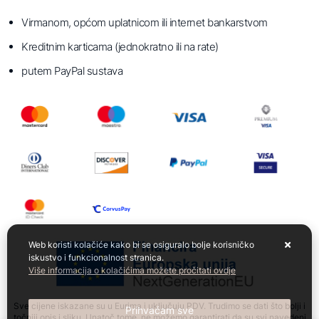
Virmanom, općom uplatnicom ili internet bankarstvom
Kreditnim karticama (jednokratno ili na rate)
putem PayPal sustava
Web koristi kolačiće kako bi se osiguralo bolje korisničko
iskustvo i funkcionalnost stranica.
Više informacija o kolačićima možete pročitati ovdje
Sve cijene iskazane su u Eurima i uključuju PDV. Trudimo se dati što bolji i
Prihvaćam sve
točniji opis i sliku. Unatoč tome, ne možemo garantirati da su svi navedeni