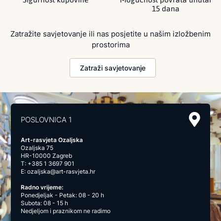
15 dana
Zatražite savjetovanje ili nas posjetite u našim izložbenim
prostorima
Zatraži savjetovanje
POSLOVNICA 1
Art-rasvjeta Ozaljska
Ozaljska 75
HR-10000 Zagreb
T:
+385 1 3697 901
E:
ozaljska@art-rasvjeta.hr
Radno vrijeme:
Ponedjeljak - Petak: 08 - 20 h
Subota: 08 - 15 h
Nedjeljom i praznikom ne radimo