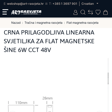
E:
webshop@art-rasvjeta.hr
ili
T:
+385 1 3697 901
Croatian
Nazad
Tračna i magnetna rasvjeta
Flat magnetna rasvjeta
CRNA PRILAGODLJIVA LINEARNA
SVJETILJKA ZA FLAT MAGNETSKE
ŠINE 6W CCT 48V