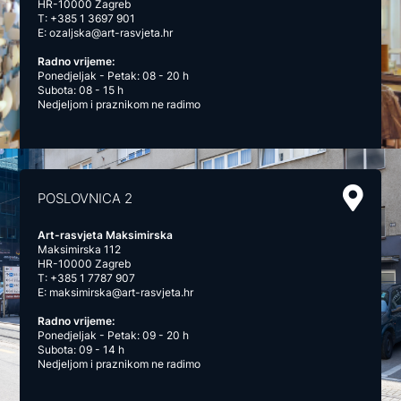
HR-10000 Zagreb
T:
+385 1 3697 901
E:
ozaljska@art-rasvjeta.hr
Radno vrijeme:
Ponedjeljak - Petak: 08 - 20 h
Subota: 08 - 15 h
Nedjeljom i praznikom ne radimo
POSLOVNICA 2
Art-rasvjeta Maksimirska
Maksimirska 112
HR-10000 Zagreb
T:
+385 1 7787 907
E:
maksimirska@art-rasvjeta.hr
Radno vrijeme:
Ponedjeljak - Petak: 09 - 20 h
Subota: 09 - 14 h
Nedjeljom i praznikom ne radimo