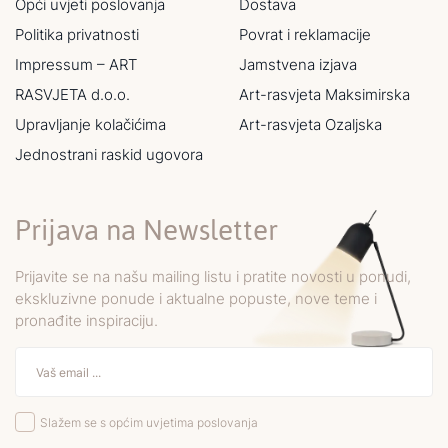
Opći uvjeti poslovanja
Dostava
Politika privatnosti
Povrat i reklamacije
Impressum – ART
Jamstvena izjava
RASVJETA d.o.o.
Art-rasvjeta Maksimirska
Upravljanje kolačićima
Art-rasvjeta Ozaljska
Jednostrani raskid ugovora
Prijava na Newsletter
Prijavite se na našu mailing listu i pratite novosti u ponudi,
ekskluzivne ponude i aktualne popuste, nove teme i
pronađite inspiraciju.
Slažem se s općim uvjetima poslovanja