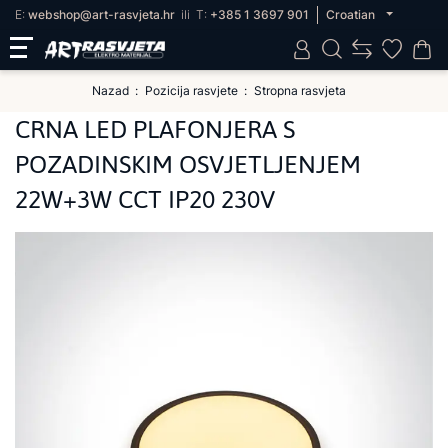
E:
webshop@art-rasvjeta.hr
ili
T:
+385 1 3697 901
Croatian
Nazad
Pozicija rasvjete
Stropna rasvjeta
CRNA LED PLAFONJERA S
POZADINSKIM OSVJETLJENJEM
22W+3W CCT IP20 230V