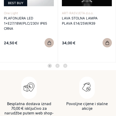
BEST BUY
One Light
ART-RASVJETA d.o.o.
PLAFONJERA LED
LAVA STOLNA LAMPA
1×E27/18W/PLC/230V IP65
PLAVA E14/25W/R39
CRNA
24,50 €
34,00 €
Besplatna dostava iznad
Povoljne cijene i stalne
70,00 € isključivo za
akcije
narudžbe putem web shop-