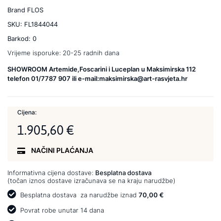
Brand
FLOS
SKU:
FL1844044
Barkod:
0
Vrijeme isporuke:
20-25 radnih dana
SHOWROOM Artemide,Foscarini i Luceplan u Maksimirska 112
telefon 01/7787 907 ili e-mail:maksimirska@art-rasvjeta.hr
Cijena:
1.905,60 €
NAČINI PLAĆANJA
Informativna cijena dostave:
Besplatna dostava
(točan iznos dostave izračunava se na kraju narudžbe)
Besplatna dostava
za narudžbe iznad
70,00 €
Povrat robe unutar 14 dana