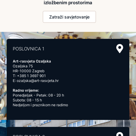
izložbenim prostorima
Zatraži savjetovanje
POSLOVNICA 1
Art-rasvjeta Ozaljska
Ozaljska 75
HR-10000 Zagreb
T:
+385 1 3697 901
E:
ozaljska@art-rasvjeta.hr
Radno vrijeme:
Ponedjeljak - Petak: 08 - 20 h
Subota: 08 - 15 h
Nedjeljom i praznikom ne radimo