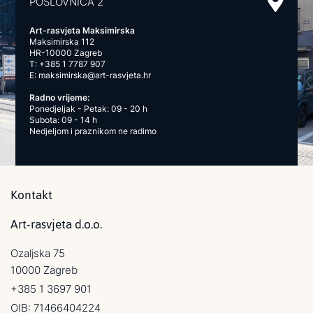
POSLOVNICA 2
Art-rasvjeta Maksimirska
Maksimirska 112
HR-10000 Zagreb
T:
+385 1 7787 907
E:
maksimirska@art-rasvjeta.hr
Radno vrijeme:
Ponedjeljak - Petak: 09 - 20 h
Subota: 09 - 14 h
Nedjeljom i praznikom ne radimo
Kontakt
Art-rasvjeta d.o.o.
Ozaljska 75
10000 Zagreb
+385 1 3697 901
OIB: 71466404224