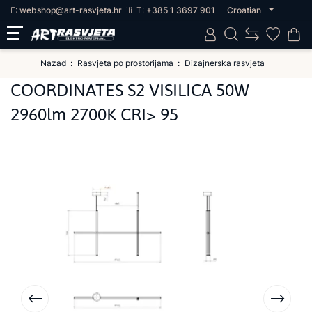
E:
webshop@art-rasvjeta.hr
ili
T:
+385 1 3697 901
Croatian
Nazad
Rasvjeta po prostorijama
Dizajnerska rasvjeta
COORDINATES S2 VISILICA 50W
2960lm 2700K CRI> 95