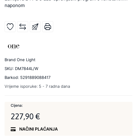
naponom
Brand
One Light
SKU:
DM7844L/W
Barkod:
5291889088417
Vrijeme isporuke:
5 - 7 radna dana
Cijena:
227,90 €
NAČINI PLAĆANJA