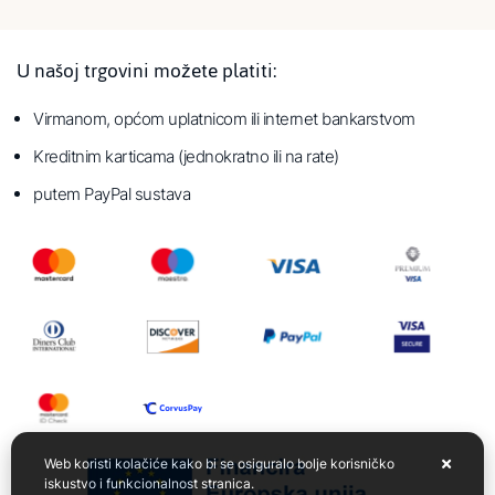
U našoj trgovini možete platiti:
Virmanom, općom uplatnicom ili internet bankarstvom
Kreditnim karticama (jednokratno ili na rate)
putem PayPal sustava
Web koristi kolačiće kako bi se osiguralo bolje korisničko
iskustvo i funkcionalnost stranica.