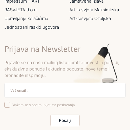
Impressum – ART
Jamstvena izjava
RASVJETA d.o.o.
Art-rasvjeta Maksimirska
Upravljanje kolačićima
Art-rasvjeta Ozaljska
Jednostrani raskid ugovora
Prijava na Newsletter
Prijavite se na našu mailing listu i pratite novosti u ponudi,
ekskluzivne ponude i aktualne popuste, nove teme i
pronađite inspiraciju.
Slažem se s općim uvjetima poslovanja
Pošalji