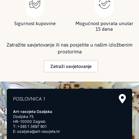
Sigurnost kupovine
Mogućnost povrata unutar
15 dana
Zatražite savjetovanje ili nas posjetite u našim izložbenim
prostorima
Zatraži savjetovanje
POSLOVNICA 1
Art-rasvjeta Ozaljska
Ozaljska 75
HR-10000 Zagreb
T:
+385 1 3697 901
E:
ozaljska@art-rasvjeta.hr