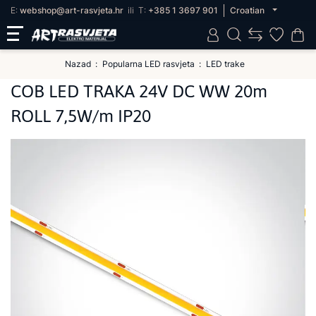
E:
webshop@art-rasvjeta.hr
ili
T:
+385 1 3697 901
Croatian
Nazad
Popularna LED rasvjeta
LED trake
COB LED TRAKA 24V DC WW 20m
ROLL 7,5W/m IP20