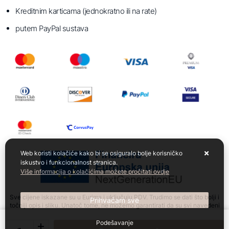
Kreditnim karticama (jednokratno ili na rate)
putem PayPal sustava
Web koristi kolačiće kako bi se osiguralo bolje korisničko
iskustvo i funkcionalnost stranica.
Više informacija o kolačićima možete pročitati ovdje
Sve cijene iskazane su u Eurima i uključuju PDV. Trudimo se dati što bolji i
Prihvaćam sve
točniji opis i sliku. Unatoč tome, ne možemo garantirati da su svi navedeni
podaci i slike u potpunosti točni. Ne odgovaramo za eventualne pogreške
nastale u opisu proizvoda, slikama proizvoda te promjene cijena.
Podešavanje