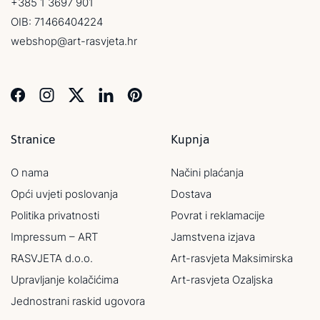
+385 1 3697 901
OIB: 71466404224
webshop@art-rasvjeta.hr
Stranice
Kupnja
O nama
Načini plaćanja
Opći uvjeti poslovanja
Dostava
Politika privatnosti
Povrat i reklamacije
Impressum – ART
Jamstvena izjava
RASVJETA d.o.o.
Art-rasvjeta Maksimirska
Upravljanje kolačićima
Art-rasvjeta Ozaljska
Jednostrani raskid ugovora