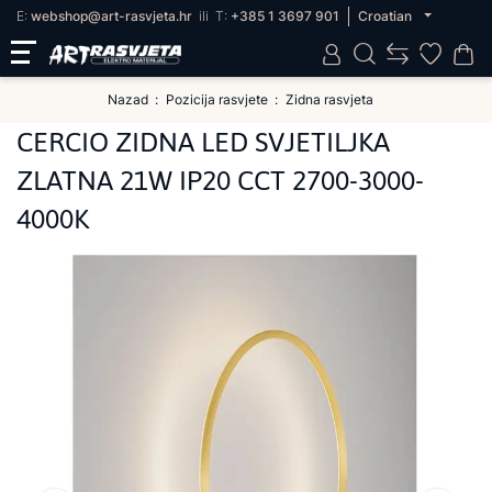
E:
webshop@art-rasvjeta.hr
ili
T:
+385 1 3697 901
Croatian
Nazad
Pozicija rasvjete
Zidna rasvjeta
CERCIO ZIDNA LED SVJETILJKA
ZLATNA 21W IP20 CCT 2700-3000-
4000K