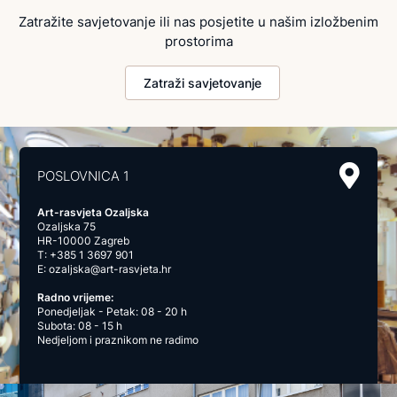
Zatražite savjetovanje ili nas posjetite u našim izložbenim
prostorima
Zatraži savjetovanje
POSLOVNICA 1
Art-rasvjeta Ozaljska
Ozaljska 75
HR-10000 Zagreb
T:
+385 1 3697 901
E:
ozaljska@art-rasvjeta.hr
Radno vrijeme:
Ponedjeljak - Petak: 08 - 20 h
Subota: 08 - 15 h
Nedjeljom i praznikom ne radimo