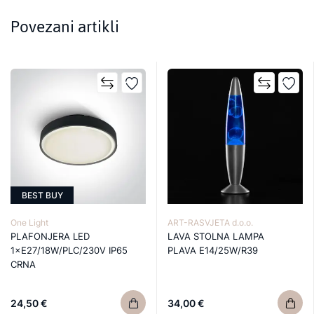
Povezani artikli
BEST BUY
One Light
ART-RASVJETA d.o.o.
PLAFONJERA LED
LAVA STOLNA LAMPA
1×E27/18W/PLC/230V IP65
PLAVA E14/25W/R39
CRNA
24,50 €
34,00 €