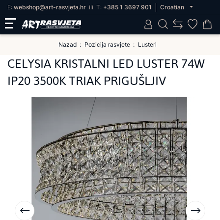
E:
webshop@art-rasvjeta.hr
ili
T:
+385 1 3697 901
Croatian
Nazad
Pozicija rasvjete
Lusteri
CELYSIA KRISTALNI LED LUSTER 74W
IP20 3500K TRIAK PRIGUŠLJIV