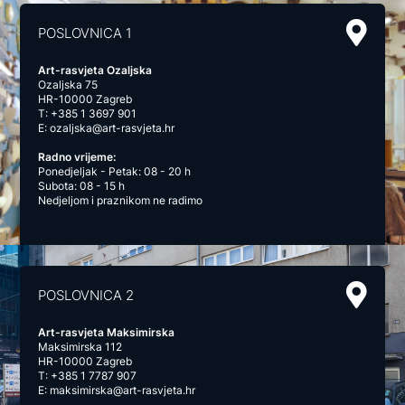
POSLOVNICA 1
Art-rasvjeta Ozaljska
Ozaljska 75
HR-10000 Zagreb
T:
+385 1 3697 901
E:
ozaljska@art-rasvjeta.hr
Radno vrijeme:
Ponedjeljak - Petak: 08 - 20 h
Subota: 08 - 15 h
Nedjeljom i praznikom ne radimo
POSLOVNICA 2
Art-rasvjeta Maksimirska
Maksimirska 112
HR-10000 Zagreb
T:
+385 1 7787 907
E:
maksimirska@art-rasvjeta.hr