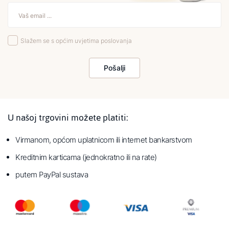
Slažem se s općim uvjetima poslovanja
Pošalji
U našoj trgovini možete platiti:
Virmanom, općom uplatnicom ili internet bankarstvom
Kreditnim karticama (jednokratno ili na rate)
putem PayPal sustava