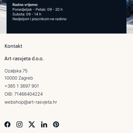
Radno vrijeme:
Ponedjeljak - Petak: 09 - 20 h
Subota: 09 - 14 h
Nedjeljom i praznikom ne radimo
Kontakt
Art-rasvjeta d.o.o.
Ozaljska 75
10000 Zagreb
+385 1 3697 901
OIB: 71466404224
webshop@art-rasvjeta.hr