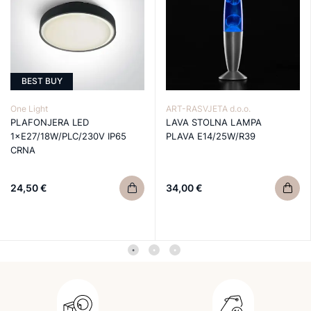
BEST BUY
One Light
ART-RASVJETA d.o.o.
PLAFONJERA LED
LAVA STOLNA LAMPA
1×E27/18W/PLC/230V IP65
PLAVA E14/25W/R39
CRNA
24,50 €
34,00 €