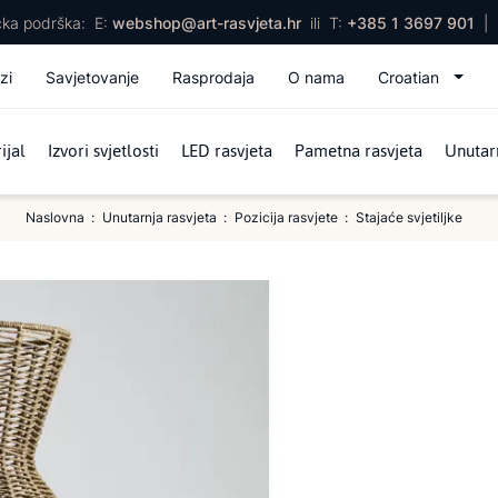
ička podrška:
E:
webshop@art-rasvjeta.hr
ili
T:
+385 1 3697 901
|
zi
Savjetovanje
Rasprodaja
O nama
Croatian
ijal
Izvori svjetlosti
LED rasvjeta
Pametna rasvjeta
Unutarn
Naslovna
Unutarnja rasvjeta
Pozicija rasvjete
Stajaće svjetiljke