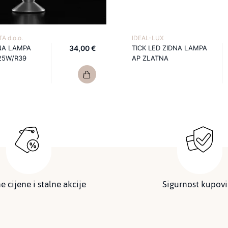
A d.o.o.
IDEAL-LUX
NA LAMPA
34,00 €
TICK LED ZIDNA LAMPA
25W/R39
AP ZLATNA
e cijene i stalne akcije
Sigurnost kupov