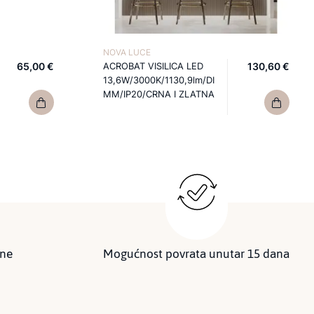
NOVA LUCE
65,00 €
ACROBAT VISILICA LED
130,60 €
13,6W/3000K/1130,9lm/DI
MM/IP20/CRNA I ZLATNA
ine
Mogućnost povrata unutar 15 dana