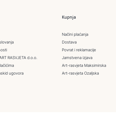
Kupnja
Načini plaćanja
slovanja
Dostava
nosti
Povrat i reklamacije
ART RASVJETA d.o.o.
Jamstvena izjava
lačićima
Art-rasvjeta Maksimirska
askid ugovora
Art-rasvjeta Ozaljska