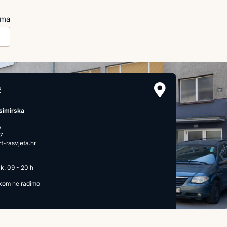
ima
2
simirska
b
7
-rasvjeta.hr
k: 09 - 20 h
ikom ne radimo