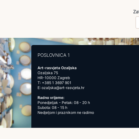
Za
POSLOVNICA 1
Art-rasvjeta Ozaljska
Ozaljska 75
HR-10000 Zagreb
T:
+385 1 3697 901
E:
ozaljska@art-rasvjeta.hr
Radno vrijeme:
Ponedjeljak - Petak: 08 - 20 h
Subota: 08 - 15 h
Nedjeljom i praznikom ne radimo