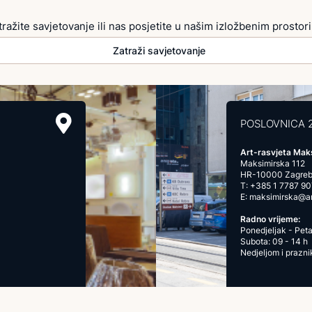
tražite savjetovanje ili nas posjetite u našim izložbenim prostor
Zatraži savjetovanje
POSLOVNICA 
Art-rasvjeta Mak
Maksimirska 112
HR-10000 Zagre
T:
+385 1 7787 90
E:
maksimirska@art
Radno vrijeme:
Ponedjeljak - Peta
Subota: 09 - 14 h
Nedjeljom i prazn