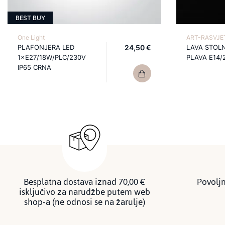
BEST BUY
One Light
ART-RASVJET
PLAFONJERA LED
24,50 €
LAVA STOL
1×E27/18W/PLC/230V
PLAVA E14/
IP65 CRNA
Besplatna dostava iznad 70,00 €
Povoljn
isključivo za narudžbe putem web
shop-a (ne odnosi se na žarulje)