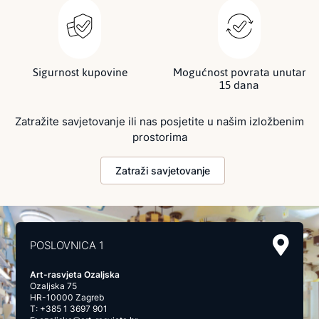
Sigurnost kupovine
Mogućnost povrata unutar
15 dana
Zatražite savjetovanje ili nas posjetite u našim izložbenim
prostorima
Zatraži savjetovanje
POSLOVNICA 1
Art-rasvjeta Ozaljska
Ozaljska 75
HR-10000 Zagreb
T:
+385 1 3697 901