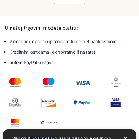
U našoj trgovini možete platiti:
Virmanom, općom uplatnicom ili internet bankarstvom
Kreditnim karticama (jednokratno ili na rate)
putem PayPal sustava
Web koristi kolačiće kako bi se osiguralo bolje korisničko