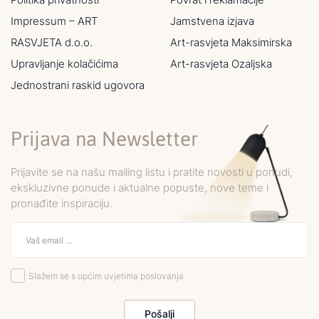
Impressum – ART
Jamstvena izjava
RASVJETA d.o.o.
Art-rasvjeta Maksimirska
Upravljanje kolačićima
Art-rasvjeta Ozaljska
Jednostrani raskid ugovora
Prijava na Newsletter
Prijavite se na našu mailing listu i pratite novosti u ponudi,
ekskluzivne ponude i aktualne popuste, nove teme i
pronađite inspiraciju.
Slažem se s općim uvjetima poslovanja
Pošalji