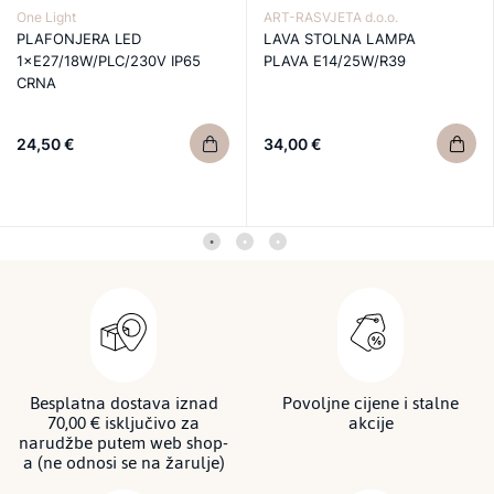
One Light
ART-RASVJETA d.o.o.
PLAFONJERA LED
LAVA STOLNA LAMPA
1×E27/18W/PLC/230V IP65
PLAVA E14/25W/R39
CRNA
24,50 €
34,00 €
Besplatna dostava iznad
Povoljne cijene i stalne
70,00 € isključivo za
akcije
narudžbe putem web shop-
a (ne odnosi se na žarulje)