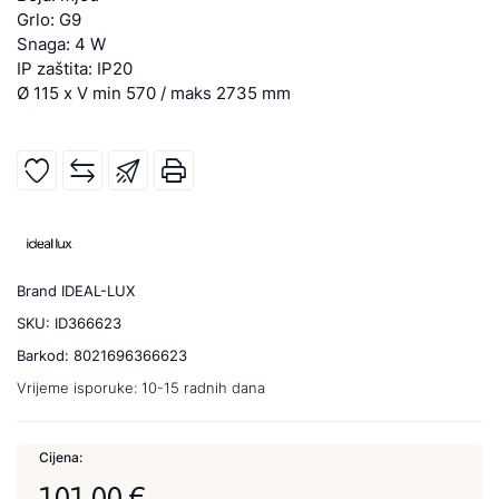
Grlo: G9
Snaga: 4 W
IP zaštita: IP20
Ø 115 x V min 570 / maks 2735 mm
Brand
IDEAL-LUX
SKU:
ID366623
Barkod:
8021696366623
Vrijeme isporuke:
10-15 radnih dana
Cijena:
101,00 €