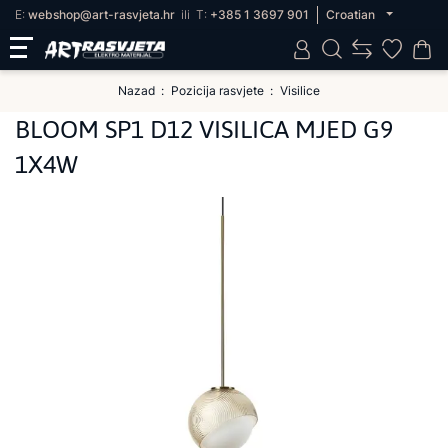
E:
webshop@art-rasvjeta.hr
ili
T:
+385 1 3697 901
Croatian
Nazad
Pozicija rasvjete
Visilice
BLOOM SP1 D12 VISILICA MJED G9
1X4W