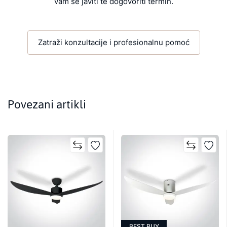
vam se javiti te dogovoriti termin.
Zatraži konzultacije i profesionalnu pomoć
Povezani artikli
BEST BUY