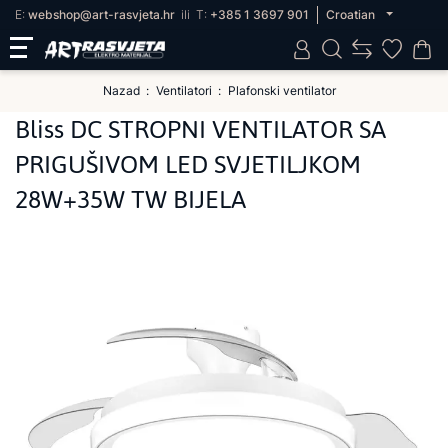
E:
webshop@art-rasvjeta.hr
ili
T:
+385 1 3697 901
Croatian
Nazad
Ventilatori
Plafonski ventilator
Bliss DC STROPNI VENTILATOR SA
PRIGUŠIVOM LED SVJETILJKOM
28W+35W TW BIJELA