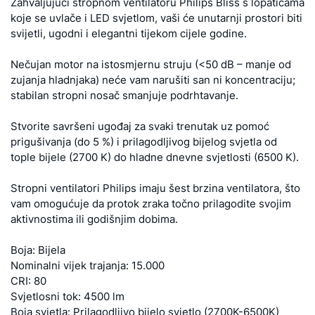
Zahvaljujući stropnom ventilatoru Philips Bliss s lopaticama
koje se uvlače i LED svjetlom, vaši će unutarnji prostori biti
svijetli, ugodni i elegantni tijekom cijele godine.
Nečujan motor na istosmjernu struju (<50 dB – manje od
zujanja hladnjaka) neće vam narušiti san ni koncentraciju;
stabilan stropni nosač smanjuje podrhtavanje.
Stvorite savršeni ugođaj za svaki trenutak uz pomoć
prigušivanja (do 5 %) i prilagodljivog bijelog svjetla od
tople bijele (2700 K) do hladne dnevne svjetlosti (6500 K).
Stropni ventilatori Philips imaju šest brzina ventilatora, što
vam omogućuje da protok zraka točno prilagodite svojim
aktivnostima ili godišnjim dobima.
Boja: Bijela
Nominalni vijek trajanja: 15.000
CRI: 80
Svjetlosni tok: 4500 lm
Boja svjetla: Prilagodljivo bijelo svjetlo (2700K-6500K)