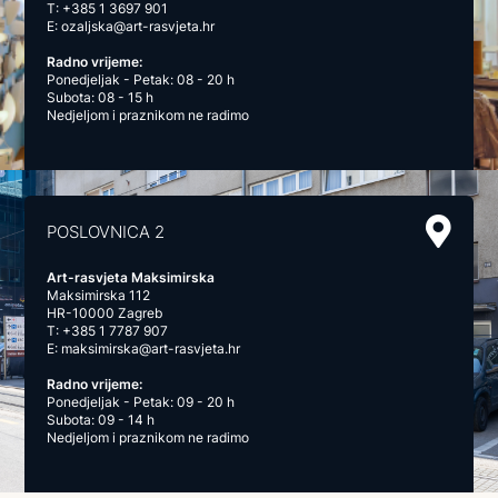
T:
+385 1 3697 901
E:
ozaljska@art-rasvjeta.hr
Radno vrijeme:
Ponedjeljak - Petak: 08 - 20 h
Subota: 08 - 15 h
Nedjeljom i praznikom ne radimo
POSLOVNICA 2
Art-rasvjeta Maksimirska
Maksimirska 112
HR-10000 Zagreb
T:
+385 1 7787 907
E:
maksimirska@art-rasvjeta.hr
Radno vrijeme:
Ponedjeljak - Petak: 09 - 20 h
Subota: 09 - 14 h
Nedjeljom i praznikom ne radimo