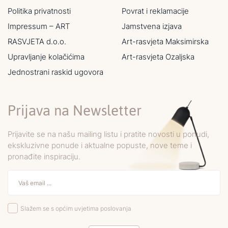
Politika privatnosti
Povrat i reklamacije
Impressum – ART
Jamstvena izjava
RASVJETA d.o.o.
Art-rasvjeta Maksimirska
Upravljanje kolačićima
Art-rasvjeta Ozaljska
Jednostrani raskid ugovora
Prijava na Newsletter
Prijavite se na našu mailing listu i pratite novosti u ponudi,
ekskluzivne ponude i aktualne popuste, nove teme i
pronađite inspiraciju.
Slažem se s općim uvjetima poslovanja