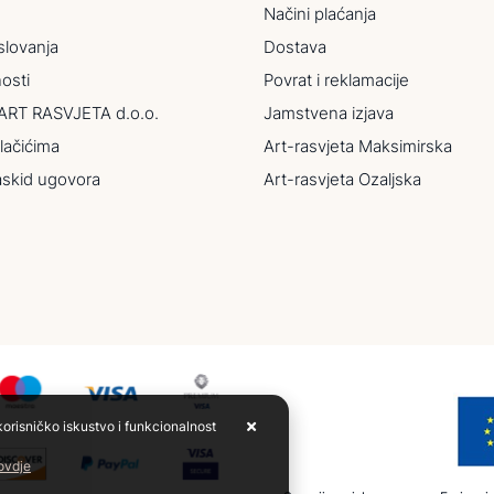
Načini plaćanja
slovanja
Dostava
nosti
Povrat i reklamacije
ART RASVJETA d.o.o.
Jamstvena izjava
lačićima
Art-rasvjeta Maksimirska
askid ugovora
Art-rasvjeta Ozaljska
korisničko iskustvo i funkcionalnost
 ovdje