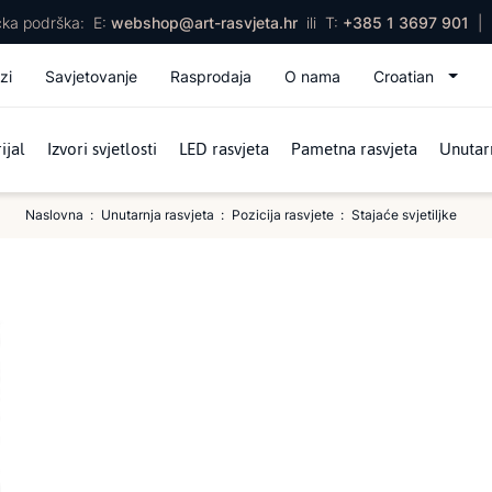
ička podrška:
E:
webshop@art-rasvjeta.hr
ili
T:
+385 1 3697 901
|
zi
Savjetovanje
Rasprodaja
O nama
Croatian
ijal
Izvori svjetlosti
LED rasvjeta
Pametna rasvjeta
Unutarn
Naslovna
Unutarnja rasvjeta
Pozicija rasvjete
Stajaće svjetiljke