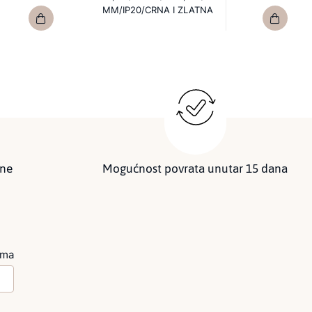
MM/IP20/CRNA I ZLATNA
ine
Mogućnost povrata unutar 15 dana
ima