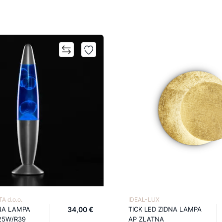
A d.o.o.
IDEAL-LUX
NA LAMPA
34,00 €
TICK LED ZIDNA LAMPA
25W/R39
AP ZLATNA