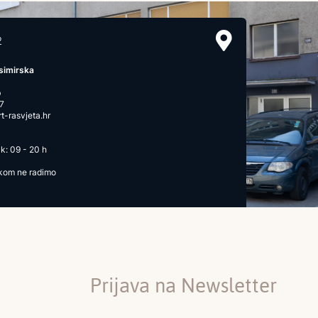
2
simirska
b
7
-rasvjeta.hr
k: 09 - 20 h
ikom ne radimo
Prijava na Newsletter