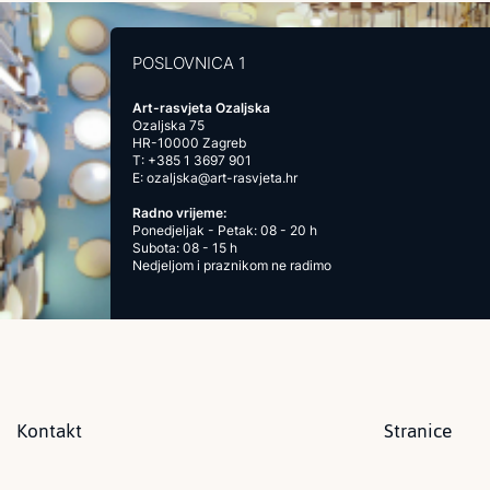
POSLOVNICA 1
Art-rasvjeta Ozaljska
Ozaljska 75
HR-10000 Zagreb
T:
+385 1 3697 901
E:
ozaljska@art-rasvjeta.hr
Radno vrijeme:
Ponedjeljak - Petak: 08 - 20 h
Subota: 08 - 15 h
Nedjeljom i praznikom ne radimo
Kontakt
Stranice