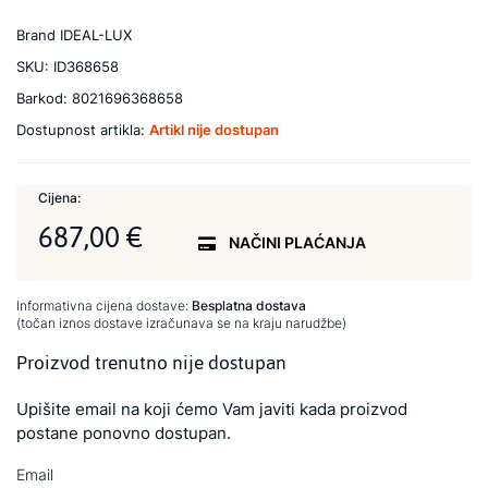
Brand
IDEAL-LUX
SKU:
ID368658
Barkod:
8021696368658
Dostupnost artikla:
Artikl nije dostupan
Cijena:
687,00 €
NAČINI PLAĆANJA
Informativna cijena dostave:
Besplatna dostava
(točan iznos dostave izračunava se na kraju narudžbe)
Proizvod trenutno nije dostupan
Upišite email na koji ćemo Vam javiti kada proizvod
postane ponovno dostupan.
Email