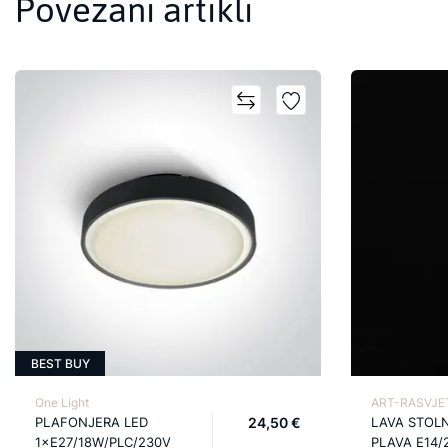
Povezani artikli
BEST BUY
One Light
ART-RASVJET
PLAFONJERA LED
24,50 €
LAVA STOL
1×E27/18W/PLC/230V
PLAVA E14/