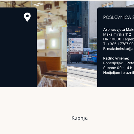
POSLOVNICA 
Art-rasvjeta Mak
Maksimirska 112
HR-10000 Zagre
T:
+385 1 7787 90
E:
maksimirska@art
Radno vrijeme:
Ponedjeljak - Peta
Subota: 09 - 14 h
Nedjeljom i prazn
Kupnja