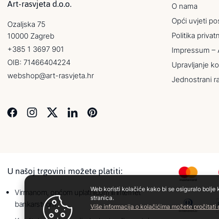
Art-rasvjeta d.o.o.
O nama
Opći uvjeti po
Ozaljska 75
Politika privat
10000 Zagreb
+385 1 3697 901
Impressum – 
OIB: 71466404224
Upravljanje ko
webshop@art-rasvjeta.hr
Jednostrani r
U našoj trgovini možete platiti:
Web koristi kolačiće kako bi se osiguralo bolje 
Virmanom, općom uplatnicom ili internet
stranica.
bankarstvom
Više informacija o kolačićima možete pročitati