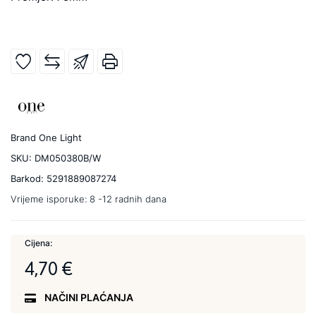
Brand
One Light
SKU:
DM050380B/W
Barkod:
5291889087274
Vrijeme isporuke:
8 -12 radnih dana
Cijena:
4,70 €
NAČINI PLAĆANJA