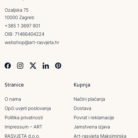
Ozaljska 75
10000 Zagreb
+385 1 3697 901
OIB: 71466404224
webshop@art-rasvjeta.hr
Stranice
Kupnja
O nama
Načini plaćanja
Opći uvjeti poslovanja
Dostava
Politika privatnosti
Povrat i reklamacije
Impressum – ART
Jamstvena izjava
RASVJETA d.o.o.
Art-rasvjeta Maksimirska