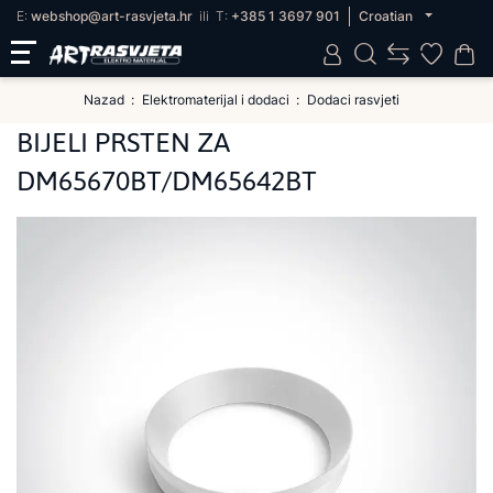
E:
webshop@art-rasvjeta.hr
ili
T:
+385 1 3697 901
Croatian
Nazad
Elektromaterijal i dodaci
Dodaci rasvjeti
BIJELI PRSTEN ZA
DM65670BT/DM65642BT