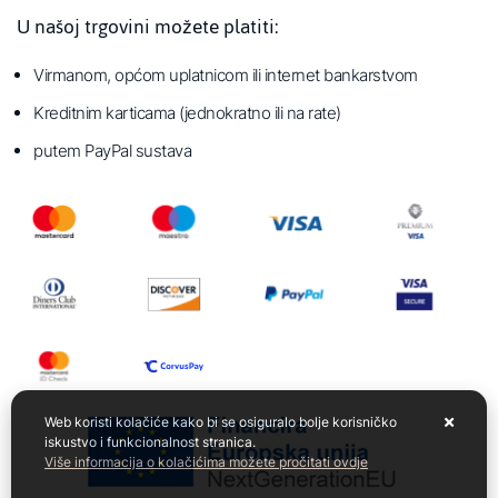
U našoj trgovini možete platiti:
Virmanom, općom uplatnicom ili internet bankarstvom
Kreditnim karticama (jednokratno ili na rate)
putem PayPal sustava
Web koristi kolačiće kako bi se osiguralo bolje korisničko
iskustvo i funkcionalnost stranica.
Više informacija o kolačićima možete pročitati ovdje