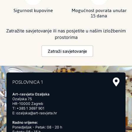
Sigurnost kupovine
Mogućnost povrata unutar
15 dana
Zatražite savjetovanje ili nas posjetite u našim izložbenim
prostorima
Zatraži savjetovanje
POSLOVNICA 1
Art-rasvjeta Ozaljska
Ozaljska 75
HR-10000 Zagreb
T:
+385 1 3697 901
E:
ozaljska@art-rasvjeta.hr
Radno vrijeme:
Ponedjeljak - Petak: 08 - 20 h
Subota: 08 - 15 h