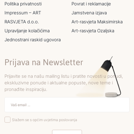
Politika privatnosti
Povrat i reklamacije
Impressum – ART
Jamstvena izjava
RASVJETA d.o.o.
Art-rasvjeta Maksimirska
Upravljanje kolačićima
Art-rasvjeta Ozaljska
Jednostrani raskid ugovora
Prijava na Newsletter
Prijavite se na našu mailing listu i pratite novosti u ponudi,
ekskluzivne ponude i aktualne popuste, nove teme i
pronađite inspiraciju.
Slažem se s općim uvjetima poslovanja