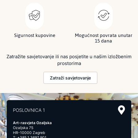
Sigurnost kupovine
Mogućnost povrata unutar
15 dana
Zatražite savjetovanje ili nas posjetite u našim izložbenim
prostorima
Zatraži savjetovanje
POSLOVNICA 1
Art-rasvjeta Ozaljska
Ozaljska 75
HR-10000 Zagreb
T:
+385 1 3697 901