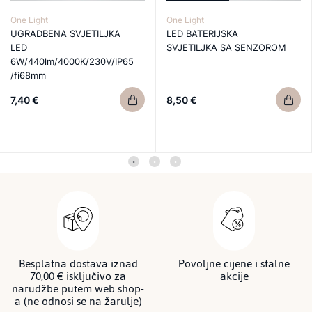
One Light
One Light
UGRADBENA SVJETILJKA
LED BATERIJSKA
LED
SVJETILJKA SA SENZOROM
6W/440lm/4000K/230V/IP65
/fi68mm
7,40 €
8,50 €
Besplatna dostava iznad
Povoljne cijene i stalne
70,00 € isključivo za
akcije
narudžbe putem web shop-
a (ne odnosi se na žarulje)