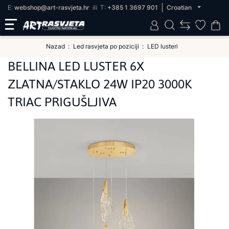
E:
webshop@art-rasvjeta.hr
ili
T:
+385 1 3697 901
Croatian
Nazad
Led rasvjeta po poziciji
LED lusteri
BELLINA LED LUSTER 6X
ZLATNA/STAKLO 24W IP20 3000K
TRIAC PRIGUŠLJIVA