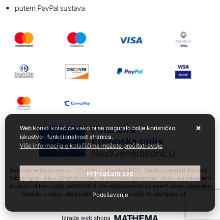
putem PayPal sustava
Web koristi kolačiće kako bi se osiguralo bolje korisničko
iskustvo i funkcionalnost stranica.
Više informacija o kolačićima možete pročitati ovdje
Sve cijene iskazane su u Eurima i uključuju PDV. Trudimo se dati što bolji i
Prihvaćam sve
točniji opis i sliku. Unatoč tome, ne možemo garantirati da su svi navedeni
podaci i slike u potpunosti točni. Ne odgovaramo za eventualne pogreške
nastale u opisu proizvoda, slikama proizvoda te promjene cijena.
Podešavanje
Izrada web shopa