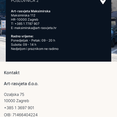
POSLOVNICA 2
Art-rasvjeta Maksimirska
Maksimirska 112
HR-10000 Zagreb
T:
+385 1 7787 907
E:
maksimirska@art-rasvjeta.hr
Radno vrijeme:
Ponedjeljak - Petak: 09 - 20 h
Subota: 09 - 14 h
Nedjeljom i praznikom ne radimo
Kontakt
Art-rasvjeta d.o.o.
Ozaljska 75
10000 Zagreb
+385 1 3697 901
OIB: 71466404224