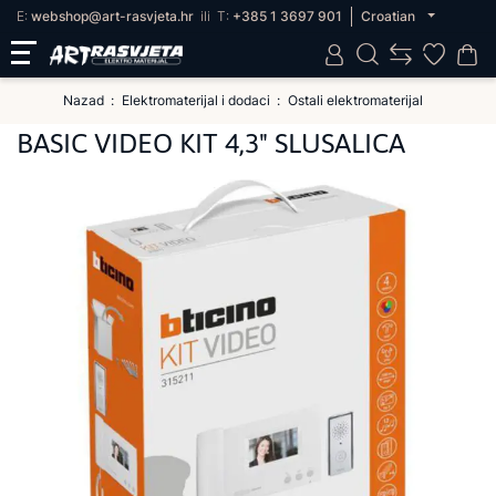
E:
webshop@art-rasvjeta.hr
ili
T:
+385 1 3697 901
Croatian
Nazad
Elektromaterijal i dodaci
Ostali elektromaterijal
BASIC VIDEO KIT 4,3" SLUSALICA