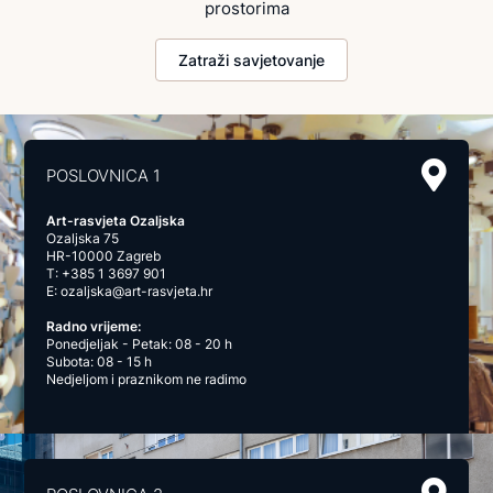
prostorima
Zatraži savjetovanje
POSLOVNICA 1
Art-rasvjeta Ozaljska
Ozaljska 75
HR-10000 Zagreb
T:
+385 1 3697 901
E:
ozaljska@art-rasvjeta.hr
Radno vrijeme:
Ponedjeljak - Petak: 08 - 20 h
Subota: 08 - 15 h
Nedjeljom i praznikom ne radimo