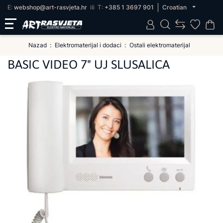
E:
webshop@art-rasvjeta.hr
ili
T:
+385 1 3697 901
Croatian
Nazad
Elektromaterijal i dodaci
Ostali elektromaterijal
BASIC VIDEO 7" UJ SLUSALICA