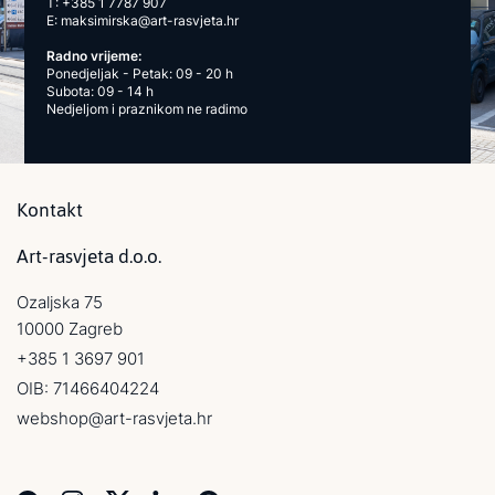
T:
+385 1 7787 907
E:
maksimirska@art-rasvjeta.hr
Radno vrijeme:
Ponedjeljak - Petak: 09 - 20 h
Subota: 09 - 14 h
Nedjeljom i praznikom ne radimo
Kontakt
Art-rasvjeta d.o.o.
Ozaljska 75
10000 Zagreb
+385 1 3697 901
OIB: 71466404224
webshop@art-rasvjeta.hr