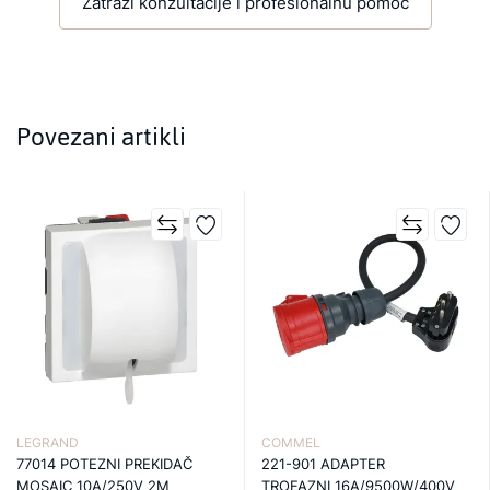
Zatraži konzultacije i profesionalnu pomoć
Povezani artikli
LEGRAND
COMMEL
77014 POTEZNI PREKIDAČ
221-901 ADAPTER
MOSAIC 10A/250V 2M
TROFAZNI 16A/9500W/400V