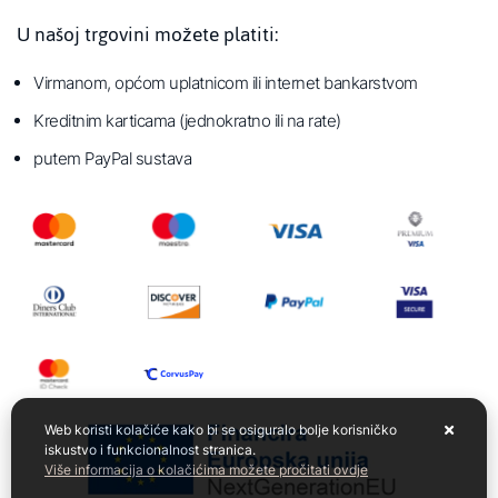
U našoj trgovini možete platiti:
Virmanom, općom uplatnicom ili internet bankarstvom
Kreditnim karticama (jednokratno ili na rate)
putem PayPal sustava
Web koristi kolačiće kako bi se osiguralo bolje korisničko
iskustvo i funkcionalnost stranica.
Više informacija o kolačićima možete pročitati ovdje