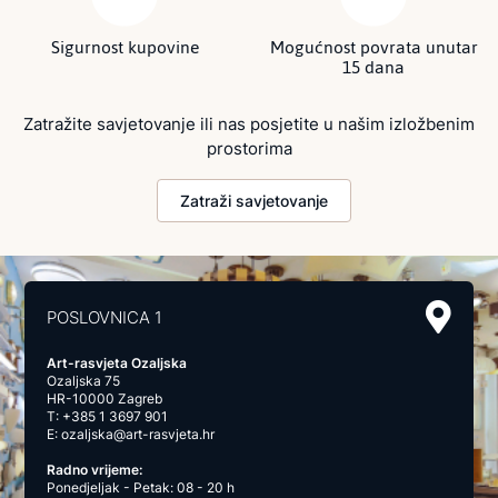
Sigurnost kupovine
Mogućnost povrata unutar
15 dana
Zatražite savjetovanje ili nas posjetite u našim izložbenim
prostorima
Zatraži savjetovanje
POSLOVNICA 1
Art-rasvjeta Ozaljska
Ozaljska 75
HR-10000 Zagreb
T:
+385 1 3697 901
E:
ozaljska@art-rasvjeta.hr
Radno vrijeme:
Ponedjeljak - Petak: 08 - 20 h