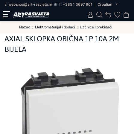
E:
webshop@art-rasvjeta.hr
ili
T:
+385 1 3697 901
Croatian
Nazad
Elektromaterijal i dodaci
Utičnice i prekidači
AXIAL SKLOPKA OBIČNA 1P 10A 2M
BIJELA