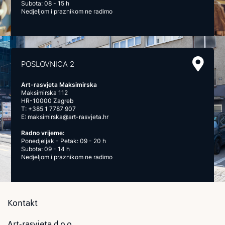
Subota: 08 - 15 h
Nedjeljom i praznikom ne radimo
POSLOVNICA 2
Art-rasvjeta Maksimirska
Maksimirska 112
HR-10000 Zagreb
T:
+385 1 7787 907
E:
maksimirska@art-rasvjeta.hr
Radno vrijeme:
Ponedjeljak - Petak: 09 - 20 h
Subota: 09 - 14 h
Nedjeljom i praznikom ne radimo
Kontakt
Art-rasvjeta d.o.o.