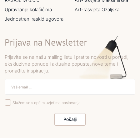
RASVJETA d.o.o.
Art-rasvjeta Maksimirska
Upravljanje kolačićima
Art-rasvjeta Ozaljska
Jednostrani raskid ugovora
Prijava na Newsletter
Prijavite se na našu mailing listu i pratite novosti u ponudi,
ekskluzivne ponude i aktualne popuste, nove teme i
pronađite inspiraciju.
Slažem se s općim uvjetima poslovanja
Pošalji