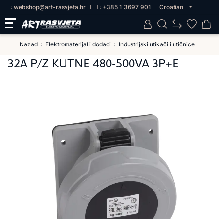
E:
webshop@art-rasvjeta.hr
ili
T:
+385 1 3697 901
Croatian
Nazad
Elektromaterijal i dodaci
Industrijski utikači i utičnice
32A P/Z KUTNE 480-500VA 3P+E