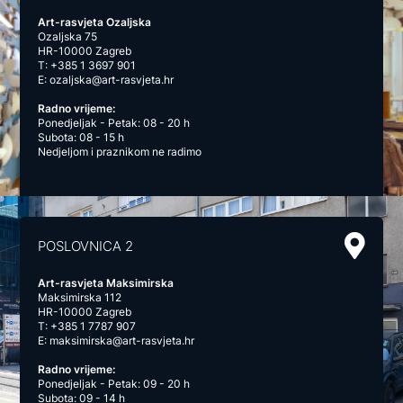
Art-rasvjeta Ozaljska
Ozaljska 75
HR-10000 Zagreb
T:
+385 1 3697 901
E:
ozaljska@art-rasvjeta.hr
Radno vrijeme:
Ponedjeljak - Petak: 08 - 20 h
Subota: 08 - 15 h
Nedjeljom i praznikom ne radimo
POSLOVNICA 2
Art-rasvjeta Maksimirska
Maksimirska 112
HR-10000 Zagreb
T:
+385 1 7787 907
E:
maksimirska@art-rasvjeta.hr
Radno vrijeme:
Ponedjeljak - Petak: 09 - 20 h
Subota: 09 - 14 h