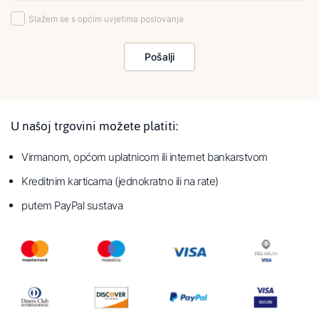
Slažem se s općim uvjetima poslovanja
Pošalji
U našoj trgovini možete platiti:
Virmanom, općom uplatnicom ili internet bankarstvom
Kreditnim karticama (jednokratno ili na rate)
putem PayPal sustava