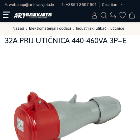
E:
webshop@art-rasvjeta.hr
ili
T:
+385 1 3697 901
Croatian
Nazad
Elektromaterijal i dodaci
Industrijski utikači i utičnice
32A PRIJ UTIČNICA 440-460VA 3P+E