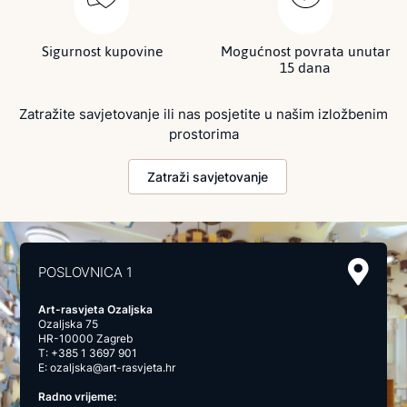
Sigurnost kupovine
Mogućnost povrata unutar
15 dana
Zatražite savjetovanje ili nas posjetite u našim izložbenim
prostorima
Zatraži savjetovanje
POSLOVNICA 1
Art-rasvjeta Ozaljska
Ozaljska 75
HR-10000 Zagreb
T:
+385 1 3697 901
E:
ozaljska@art-rasvjeta.hr
Radno vrijeme: