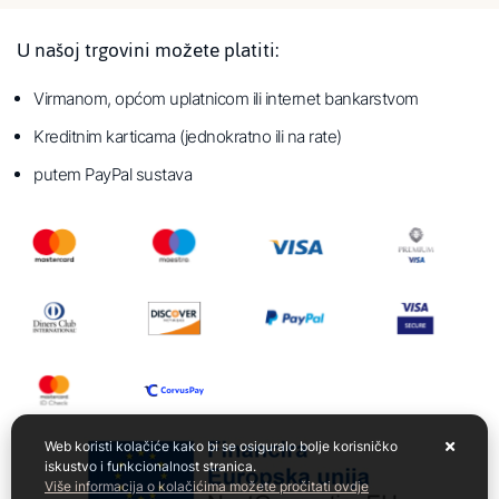
U našoj trgovini možete platiti:
Virmanom, općom uplatnicom ili internet bankarstvom
Kreditnim karticama (jednokratno ili na rate)
putem PayPal sustava
Web koristi kolačiće kako bi se osiguralo bolje korisničko
iskustvo i funkcionalnost stranica.
Više informacija o kolačićima možete pročitati ovdje